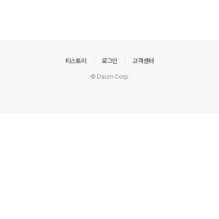
의안내
티스토리
로그인
고객센터
© Daum Corp.